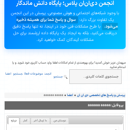
انجمن دی‌ان‌ان پلاس؛ پایگاه دانش ماندگار
با وجود شبکه‌های اجتماعی و هوش مصنوعی، پرسش در این انجمن
یک تفاوت بزرگ دارد:
سوال و پاسخ شما برای همیشه ذخیره
می‌شود.
با طرح مشکلات فنی خود در اینجا، نه تنها پاسخ دقیق
دریافت می‌کنید، بلکه به ایجاد یک پایگاه داده ارزشمند برای حل
مشکلات آیندگان کمک خواهید کرد.
میهمان عزیز خوش آمدید! برای بهره‌مندی از تمام امکانات لطفا وارد حساب کاربری خود شوید و یا
ثبت‌نام نمایید
انجمن
موضوعات فعال
جستجو
اعضا
جستجو
پرسش و پاسخ های تخصصی دی ان ان
»
اعضا
»
aaaaaa aaaaa
پروفایل:
aaaaaa aaaaa
دوستان من
10 ارسال آخر
آمار
درباره