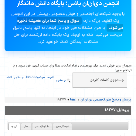
انجمن دی‌ان‌ان پلاس؛ پایگاه دانش ماندگار
با وجود شبکه‌های اجتماعی و هوش مصنوعی، پرسش در این انجمن
یک تفاوت بزرگ دارد:
سوال و پاسخ شما برای همیشه ذخیره
می‌شود.
با طرح مشکلات فنی خود در اینجا، نه تنها پاسخ دقیق
دریافت می‌کنید، بلکه به ایجاد یک پایگاه داده ارزشمند برای حل
مشکلات آیندگان کمک خواهید کرد.
میهمان عزیز خوش آمدید! برای بهره‌مندی از تمام امکانات لطفا وارد حساب کاربری خود شوید و یا
ثبت‌نام نمایید
انجمن
موضوعات فعال
جستجو
اعضا
جستجو
پرسش و پاسخ های تخصصی دی ان ان
»
اعضا
»
18277
پروفایل:
18277
دوستان من
10 ارسال آخر
آمار
درباره