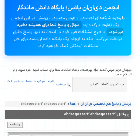
انجمن دی‌ان‌ان پلاس؛ پایگاه دانش ماندگار
با وجود شبکه‌های اجتماعی و هوش مصنوعی، پرسش در این انجمن
یک تفاوت بزرگ دارد:
سوال و پاسخ شما برای همیشه ذخیره
می‌شود.
با طرح مشکلات فنی خود در اینجا، نه تنها پاسخ دقیق
دریافت می‌کنید، بلکه به ایجاد یک پایگاه داده ارزشمند برای حل
مشکلات آیندگان کمک خواهید کرد.
میهمان عزیز خوش آمدید! برای بهره‌مندی از تمام امکانات لطفا وارد حساب کاربری خود شوید و یا
ثبت‌نام نمایید
انجمن
موضوعات فعال
جستجو
اعضا
جستجو
پرسش و پاسخ های تخصصی دی ان ان
»
اعضا
»
ehdasgostar3 ehdasgostar3
پروفایل:
ehdasgostar3 ehdasgostar3
وبسایت