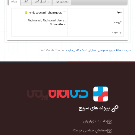
دوستان من
10 ارسال آخر
آمار
درباره
نام:
ehdasgostar3 ehdasgostar3
Registered , Registered Users ,
گروه ها:
Subscribers
جنسیت:
سیاست حفظ حریم خصوصی
|
نمایش نسخه کامل سایت
|
Yaf Mobile Theme
پیوند های سریع
دانلود دی‌ان‌ان
سفارش طراحی پوسته