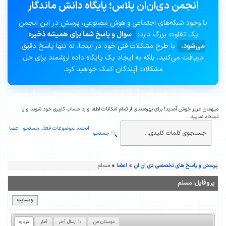
انجمن دی‌ان‌ان پلاس؛ پایگاه دانش ماندگار
با وجود شبکه‌های اجتماعی و هوش مصنوعی، پرسش در این انجمن
یک تفاوت بزرگ دارد:
سوال و پاسخ شما برای همیشه ذخیره
می‌شود.
با طرح مشکلات فنی خود در اینجا، نه تنها پاسخ دقیق
دریافت می‌کنید، بلکه به ایجاد یک پایگاه داده ارزشمند برای حل
مشکلات آیندگان کمک خواهید کرد.
میهمان عزیز خوش آمدید! برای بهره‌مندی از تمام امکانات لطفا وارد حساب کاربری خود شوید و یا
ثبت‌نام نمایید
انجمن
موضوعات فعال
جستجو
اعضا
جستجو
پرسش و پاسخ های تخصصی دی ان ان
»
اعضا
»
مسلم
پروفایل:
مسلم
وبسایت
دوستان من
10 ارسال آخر
آمار
درباره