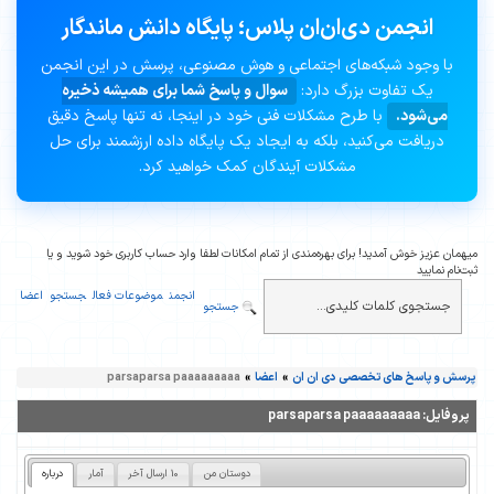
انجمن دی‌ان‌ان پلاس؛ پایگاه دانش ماندگار
با وجود شبکه‌های اجتماعی و هوش مصنوعی، پرسش در این انجمن
یک تفاوت بزرگ دارد:
سوال و پاسخ شما برای همیشه ذخیره
می‌شود.
با طرح مشکلات فنی خود در اینجا، نه تنها پاسخ دقیق
دریافت می‌کنید، بلکه به ایجاد یک پایگاه داده ارزشمند برای حل
مشکلات آیندگان کمک خواهید کرد.
میهمان عزیز خوش آمدید! برای بهره‌مندی از تمام امکانات لطفا وارد حساب کاربری خود شوید و یا
ثبت‌نام نمایید
انجمن
موضوعات فعال
جستجو
اعضا
جستجو
پرسش و پاسخ های تخصصی دی ان ان
»
اعضا
»
parsaparsa paaaaaaaaa
پروفایل:
parsaparsa paaaaaaaaa
دوستان من
10 ارسال آخر
آمار
درباره