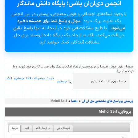
انجمن دی‌ان‌ان پلاس؛ پایگاه دانش ماندگار
با وجود شبکه‌های اجتماعی و هوش مصنوعی، پرسش در این انجمن
یک تفاوت بزرگ دارد:
سوال و پاسخ شما برای همیشه ذخیره
می‌شود.
با طرح مشکلات فنی خود در اینجا، نه تنها پاسخ دقیق
دریافت می‌کنید، بلکه به ایجاد یک پایگاه داده ارزشمند برای حل
مشکلات آیندگان کمک خواهید کرد.
میهمان عزیز خوش آمدید! برای بهره‌مندی از تمام امکانات لطفا وارد حساب کاربری خود شوید و یا
ثبت‌نام نمایید
انجمن
موضوعات فعال
جستجو
اعضا
جستجو
پرسش و پاسخ های تخصصی دی ان ان
»
اعضا
»
Mehdi Seif
پروفایل:
Mehdi Seif
دوستان من
10 ارسال آخر
آمار
درباره