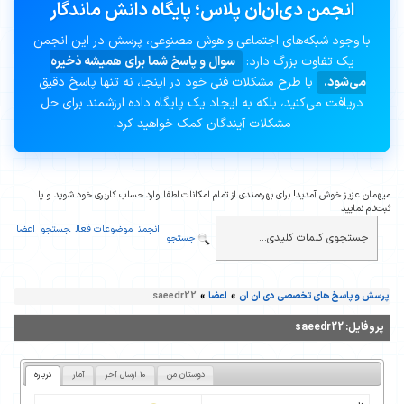
انجمن دی‌ان‌ان پلاس؛ پایگاه دانش ماندگار
با وجود شبکه‌های اجتماعی و هوش مصنوعی، پرسش در این انجمن
یک تفاوت بزرگ دارد:
سوال و پاسخ شما برای همیشه ذخیره
می‌شود.
با طرح مشکلات فنی خود در اینجا، نه تنها پاسخ دقیق
دریافت می‌کنید، بلکه به ایجاد یک پایگاه داده ارزشمند برای حل
مشکلات آیندگان کمک خواهید کرد.
میهمان عزیز خوش آمدید! برای بهره‌مندی از تمام امکانات لطفا وارد حساب کاربری خود شوید و یا
ثبت‌نام نمایید
انجمن
موضوعات فعال
جستجو
اعضا
جستجو
پرسش و پاسخ های تخصصی دی ان ان
»
اعضا
»
saeedr22
پروفایل:
saeedr22
دوستان من
10 ارسال آخر
آمار
درباره