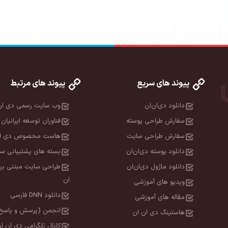
پیوند های سریع
پیوند های مرتبط
دانلود دی‌ان‌ان
وب سایت رسمی دی ان
سفارش طراحی پوسته
فناوران توسعه ایرانیان 
سفارش طراحی سایت
هاست مخصوص دی ان
دانلود پوسته دی‌ان‌ان
بسته های پشتیبانی سا
دانلود ماژول دی‌ان‌ان
طراحی سایت مبتنی بر
ان
ویدیو های آموزشی
دانلود DNN فارسی
مقاله های آموزشی
انجمن (پرسش و پاسخ
هاستینگ دی ان ان
کانال تلگرامی دی ان ا