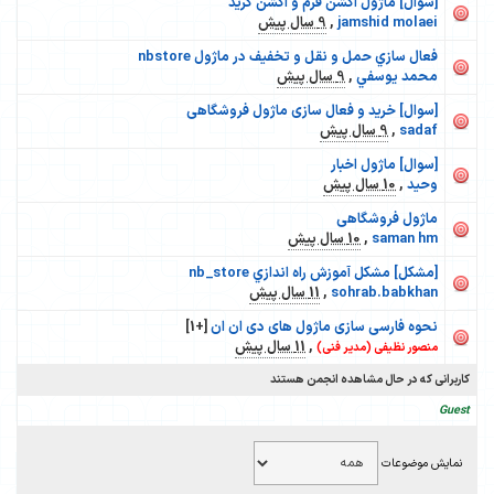
[سوال] ماژول اکشن فرم و اکشن گرید
jamshid molaei
,
9 سال پیش
فعال سازي حمل و نقل و تخفيف در ماژول nbstore
محمد يوسفي
,
9 سال پیش
[سوال] خرید و فعال سازی ماژول فروشگاهی
sadaf
,
9 سال پیش
[سوال] ماژول اخبار
وحید
,
10 سال پیش
ماژول فروشگاهی
saman hm
,
10 سال پیش
[مشکل] مشکل آموزش راه اندازي nb_store
sohrab.babkhan
,
11 سال پیش
نحوه فارسی سازی ماژول های دی ان ان
[+1]
,
11 سال پیش
منصور نظیفی (مدیر فنی)
کاربرانی که در حال مشاهده انجمن هستند
Guest
نمایش موضوعات