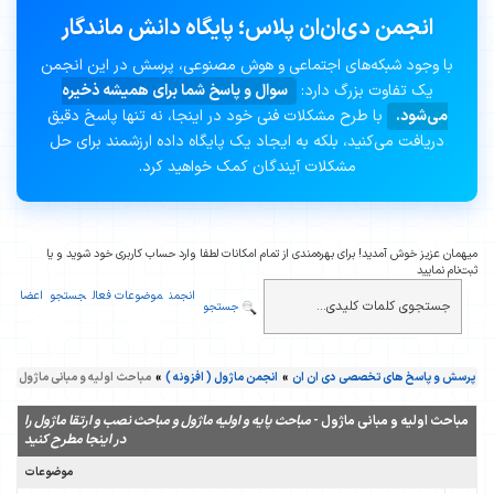
انجمن دی‌ان‌ان پلاس؛ پایگاه دانش ماندگار
با وجود شبکه‌های اجتماعی و هوش مصنوعی، پرسش در این انجمن
یک تفاوت بزرگ دارد:
سوال و پاسخ شما برای همیشه ذخیره
می‌شود.
با طرح مشکلات فنی خود در اینجا، نه تنها پاسخ دقیق
دریافت می‌کنید، بلکه به ایجاد یک پایگاه داده ارزشمند برای حل
مشکلات آیندگان کمک خواهید کرد.
میهمان عزیز خوش آمدید! برای بهره‌مندی از تمام امکانات لطفا وارد حساب کاربری خود شوید و یا
ثبت‌نام نمایید
انجمن
موضوعات فعال
جستجو
اعضا
جستجو
پرسش و پاسخ های تخصصی دی ان ان
»
انجمن ماژول ( افزونه )
»
مباحث اولیه و مبانی ماژول
مباحث اولیه و مبانی ماژول -
مباحث پایه و اولیه ماژول و مباحث نصب و ارتقا ماژول را
در اینجا مطرح کنید
موضوعات