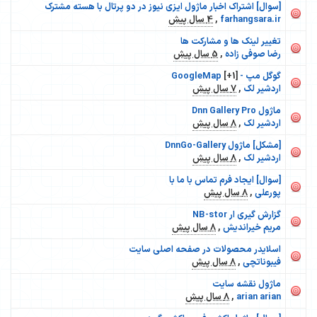
[سوال] اشتراک اخبار ماژول ایزی نیوز در دو پرتال با هسته مشترک
farhangsara.ir
,
4 سال پیش
تغییر لینک ها و مشارکت ها
رضا صوفی زاده
,
5 سال پیش
گوگل مپ - GoogleMap
[+1]
اردشیر لک
,
7 سال پیش
ماژول Dnn Gallery Pro
اردشیر لک
,
8 سال پیش
[مشکل] ماژول DnnGo-Gallery
اردشیر لک
,
8 سال پیش
[سوال] ایجاد فرم تماس با ما با
پورعلی
,
8 سال پیش
گزارش گیری ار NB-stor
مریم خیراندیش
,
8 سال پیش
اسلایدر محصولات در صفحه اصلی سایت
فیبوناتچی
,
8 سال پیش
ماژول نقشه سایت
arian arian
,
8 سال پیش