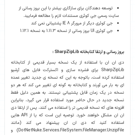
توسعه دهندگان برای سازگاری بیشتر با این بروز رسانی از
سایت رسمی جی کوئری مستندات لازم را مطالعه فرمایید.
جی کوئری دیگر از مرورگر IE 8 پشتیبانی نمی کند
جی کوئری UI بروز رسانی از نسخه 1.11.3 به نسخه 1.12.1
بروز رسانی و ارتقا کتابخانه SharpZipLib :
دی ان ان با استفاده از یک نسخه بسیار قدیمی از کتابخانه
SharpZipLib برای فشرده سازی و اکسترکت فایل های آرشیو
استفاده کرده است، باتوجه به این که نسخه ی جدید تغییر عمده
ای به بار می آورند و کتابخانه به گونه ای تغییر می کند که هر دو
نسخه در یک زمان قابل پشتیبانی نیستند. به همین دلیل فقط
نسخه جدید در حال حاضر مورد استفاده قرار می گیرد، بنابراین
افزونه های که نسخه قدیمی تر را استفاده می کنند، پس از ارتقا دی
ان ان مشکل خواهند خورد. توصیه این است که یا از API هایی
استفاده کنید که دی ان ان پیشنهاد می کند (مانند
DotNetNuke.Services.FileSystem.FileManager.UnzipFile) و