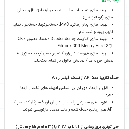
پایدارسازی
بهینه سازی تنظیمات سایت، نصب و ارتقا، ژورنال، محلی
سازی (لوکالیزیشن)
بهینه سازی پیام رسانی، MVC، جستجوگرها، جستجو ، نمایه
کاربر، ورود و ثبت نام
بهینه سازی کلاینت Depdendency / هندلر تصویر / CK
Editor / DDR Menu / Host SQL
بهینه سازی فهرست کاربران / تغییر مسیر آپدیت ماژول ها
بخش افزونه ها / نمایش ماژول در تمام صفحات
حذف تقریبا 500 API از نسخه قبلتر از 7.0 :
قبل از ارتقاء دی ان ان ،تمامی افزونه های ثالث را ارتقا
دهید.
افزونه های سفارشی را باید با دی ان ان 9 سازگار کنید چرا که
API های زیادی حذف شده و باید مجدد بازنویسی شوند.
جی کوئری بروز رسانی از 1.9.1 به 3.2.1 با ( jQuery Migrate 3 ) :