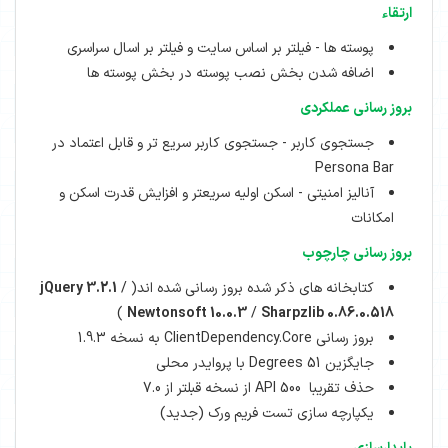
ارتقاء
پوسته ها - فیلتر بر اساس سایت و فیلتر بر اسال سراسری
اضافه شدن بخش نصب پوسته در بخش پوسته ها
بروز رسانی عملکردی
جستجوی کاربر - جستجوی کاربر سریع تر و قابل اعتماد در
Persona Bar
آنالیز امنیتی - اسکن اولیه سریعتر و افزایش قدرت اسکن و
امکانات
بروز رسانی چارچوب
کتابخانه های ذکر شده بروز رسانی شده اند(
/
jQuery 3.2.1
)
Newtonsoft 10.0.3
/
Sharpzlib 0.86.0.518
بروز رسانی ClientDependency.Core به نسخه 1.9.3
جایگزین 51 Degrees با پروایدر محلی
حذف تقریبا 500 API از نسخه قبلتر از 7.0
یکپارچه سازی تست فریم ورک (جدید)