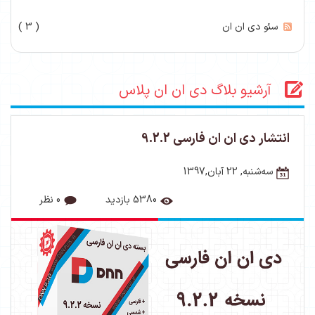
سئو دی ان ان
( 3 )
آرشیو بلاگ دی ان ان پلاس
انتشار دی ان ان فارسی 9.2.2
ﺳﻪشنبه, 22 آبان,1397
5380 بازدید
0 نظر