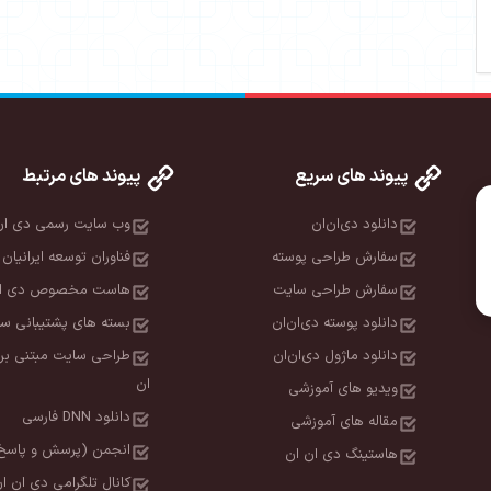
پیوند های سریع
پیوند های مرتبط
دانلود دی‌ان‌ان
وب سایت رسمی دی ان
سفارش طراحی پوسته
فناوران توسعه ایرانیان 
سفارش طراحی سایت
هاست مخصوص دی ان
دانلود پوسته دی‌ان‌ان
بسته های پشتیبانی سا
دانلود ماژول دی‌ان‌ان
طراحی سایت مبتنی بر
ان
ویدیو های آموزشی
دانلود DNN فارسی
مقاله های آموزشی
انجمن (پرسش و پاسخ
هاستینگ دی ان ان
کانال تلگرامی دی ان ا