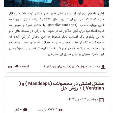
اخبار پلتفرم دی ان ان را در سال های اخیر دنبال کرده باشید .اطلاع
دارید که شرکت دی ان ان در بهار سال 1394 یک باگ امنیتی مربوط به
فایل ویزارد نصب (InstallWizard.aspx) را انتشار نمود و سپس به
فایله اصلاحیه برای فایل مذکور صادر نمود . به تازگی در نسخه های 7 و
8 این پلتفرم باگ امنیتی دیگر مربوط به این بخش گزارش شده که
حمله کننده گان از حفره امنیتی قادر به حملات شدید و آسیب رساند به
وب سایت ها میشود که در این خبر قصد داریم تا شما را با آموزش حل
این حفره امنیتی و ایمن سازی ان همراهی...
ادامه مطلب
نویسنده :
سهیل خیری (مدیر دی‌ان‌ان پلاس)
مشکل امنیتی در محصولات (Mandeeps ) و (
Ventrian ) + روش حل
دوشنبه, 13 مهر,1394
7873 بازدید
0 نظر