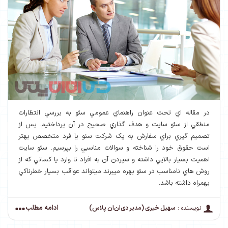
در مقاله اي تحت عنوان راهنماي عمومي سئو به بررسي انتظارات
منطقي از سئو سايت و هدف گذاري صحيح در آن پرداختيم. پس از
تصميم گيري براي سفارش به يک شرکت سئو يا فرد متخصص بهتر
است حقوق خود را شناخته و سوالات مناسبي را بپرسيم. سئو سايت
اهميت بسيار بالايي داشته و سپردن آن به افراد نا وارد يا کساني که از
روش هاي نامناسب در سئو بهره ميبرند ميتواند عواقب بسيار خطرناکي
بهمراه داشته باشد.
ادامه مطلب
نویسنده :
سهیل خیری (مدیر دی‌ان‌ان پلاس)