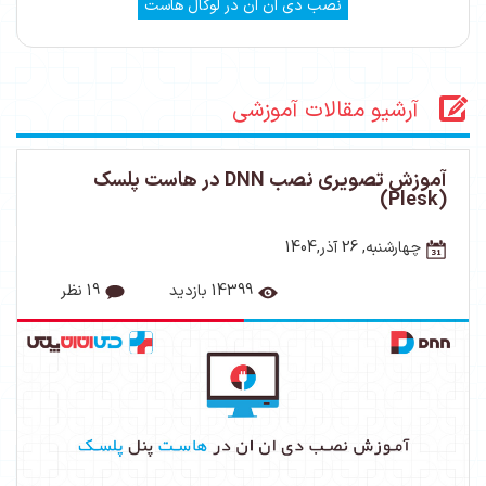
نصب دی ان ان در لوکال هاست
آرشیو مقالات آموزشی
آموزش تصویری نصب DNN در هاست پلسک
(Plesk)
چهارشنبه, 26 آذر,1404
14399 بازدید
19 نظر