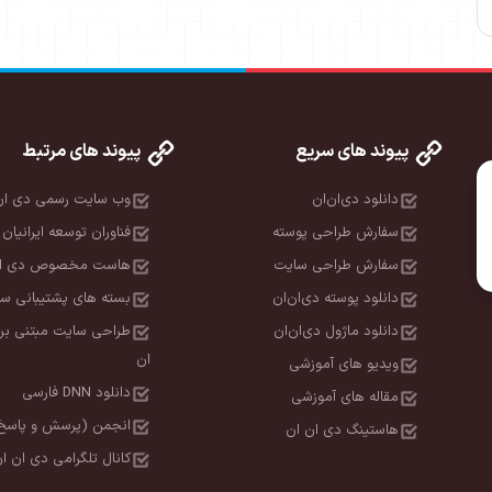
پیوند های سریع
پیوند های مرتبط
دانلود دی‌ان‌ان
وب سایت رسمی دی ان
سفارش طراحی پوسته
فناوران توسعه ایرانیان 
سفارش طراحی سایت
هاست مخصوص دی ان
دانلود پوسته دی‌ان‌ان
بسته های پشتیبانی سا
دانلود ماژول دی‌ان‌ان
طراحی سایت مبتنی بر
ان
ویدیو های آموزشی
دانلود DNN فارسی
مقاله های آموزشی
انجمن (پرسش و پاسخ
هاستینگ دی ان ان
کانال تلگرامی دی ان ا