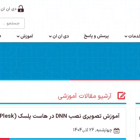
دی ان ان 
پرسش و پاسخ
د
دمات
دی ان ان
آموزش
آرشیو مقالات آموزشی
آموزش تصویری نصب DNN در هاست پلسک (Plesk)
چهارشنبه, 26 آذر,1404