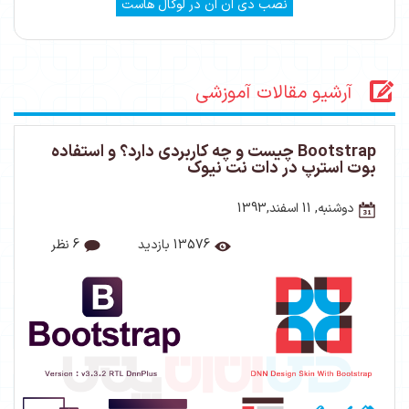
نصب دی ان ان در لوکال هاست
آرشیو مقالات آموزشی
Bootstrap چیست و چه کاربردی دارد؟ و استفاده
بوت استرپ در دات نت نیوک
دوشنبه, 11 اسفند,1393
13576 بازدید
6 نظر