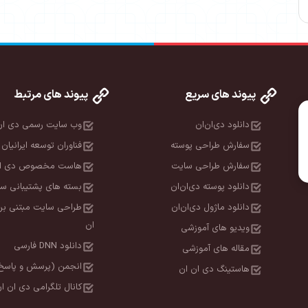
پیوند های سریع
پیوند های مرتبط
دانلود دی‌ان‌ان
وب سایت رسمی دی ان
سفارش طراحی پوسته
فناوران توسعه ایرانیان 
سفارش طراحی سایت
هاست مخصوص دی ان
دانلود پوسته دی‌ان‌ان
بسته های پشتیبانی سا
دانلود ماژول دی‌ان‌ان
طراحی سایت مبتنی بر
ان
ویدیو های آموزشی
دانلود DNN فارسی
مقاله های آموزشی
انجمن (پرسش و پاسخ
هاستینگ دی ان ان
کانال تلگرامی دی ان ا