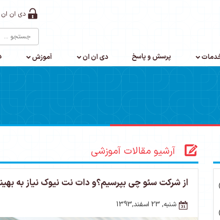
دی ان ان 
پرسش و پاسخ
د
دمات
دی ان ان
آموزش
آرشیو مقالات آموزشی
از شرکت سئو چی بپرسیم؟و دات نت نیوک نیاز به بهینه
شنبه, 23 اسفند,1393