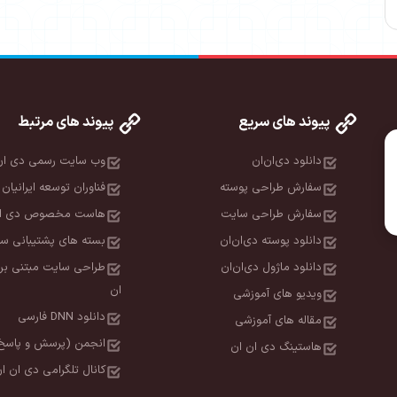
پیوند های سریع
پیوند های مرتبط
دانلود دی‌ان‌ان
وب سایت رسمی دی ان
سفارش طراحی پوسته
فناوران توسعه ایرانیان 
سفارش طراحی سایت
هاست مخصوص دی ان
دانلود پوسته دی‌ان‌ان
بسته های پشتیبانی سا
دانلود ماژول دی‌ان‌ان
طراحی سایت مبتنی بر
ان
ویدیو های آموزشی
دانلود DNN فارسی
مقاله های آموزشی
انجمن (پرسش و پاسخ
هاستینگ دی ان ان
کانال تلگرامی دی ان ا