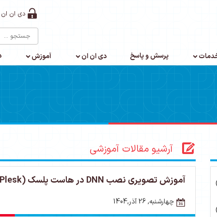
دی ان ان 
پرسش و پاسخ
د
دمات
دی ان ان
آموزش
آرشیو مقالات آموزشی
آموزش تصویری نصب DNN در هاست پلسک (Plesk)
چهارشنبه, 26 آذر,1404