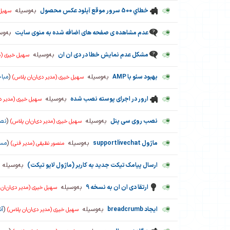
خطاي 500 سرور موقع آپلود عکس محصول
به‌وسیله
سهیل 
عدم مشاهده ی صفحه های اضافه شده به منوی سایت
به‌وس
مشکل عدم نمایش خطا در دی ان ان
به‌وسیله
سهیل خیری (مد
بهبود سئو با AMP
به‌وسیله
(
مبا
سهیل خیری (مدیر دی‌ان‌ان پلاس)
ارور در اجرای پوسته نصب شده
به‌وسیله
سهیل خیری (مدیر دی
نصب روی سی پنل
به‌وسیله
(
نصب
سهیل خیری (مدیر دی‌ان‌ان پلاس)
ماژول supportlivechat
به‌وسیله
(
مسا
منصور نظیفی (مدیر فنی)
ارسال پیامک تیکت جدید به کاربر (ماژول لایو تیکت)
به‌وسیله
ارتقا دی ان ان به نسخه 9
به‌وسیله
سهیل خیری (مدیر دی‌ان‌ان
ایجاد breadcrumb
به‌وسیله
(
آش
سهیل خیری (مدیر دی‌ان‌ان پلاس)