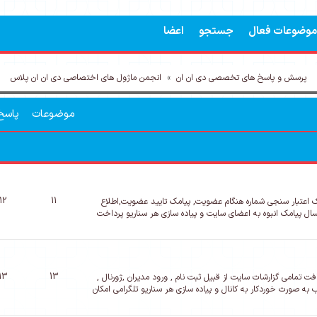
موضوعات فعال
جستجو
اعضا
پرسش و پاسخ های تخصصی دی ان ان
»
انجمن ماژول های اختصاصی دی ان ان پلاس
موضوعات
پاسخ‌
12
11
مک اعتبار سنجی شماره هنگام عضویت, پیامک تایید عضویت,اطلاع
رسال پیامک انبوه به اعضای سایت و پیاده سازی هر سناریو پرداخت
13
13
فت تمامی گزارشات سایت از قبیل ثبت نام , ورود مدیران ,ژورنال ,
 به صورت خوردکار به کانال و پیاده سازی هر سناریو تلگرامی امکان