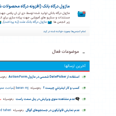
ماژول درگاه بانک (افزونه درگاه محصولات 
ماژول درگاه بانکی تولید شده توسط دی ان ان پلاس جهت
مستندات و سناریو های آموزشی جهت پیاده سازی برای انواع PSP ها و شرکت های واسط در این انجمن مطرح شده
زیر انجمن ها:
ماژول درگاه بانک ملت (به پرداخت)
,
تمام انجمن‌ها بصورت خوانده شده در آیند
موضوعات فعال
آخرین ارسالها
استفاده از DatePicker شمسی در ماژول Action Form
به‌وس
کسب و کار اينترنتي چیست ؟
به‌وسیله
baran rnj
(
مباحث عمو
عدم مشاهده منوی ویرایش در پنل سمت راست
به‌وسیله
س
عدم نمایش فاوآیکون در جستجوهای گوگل
به‌وسیله
 taheri