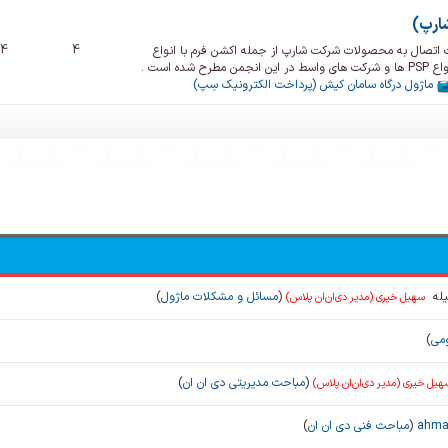
شارپ)
4
4
 اتصال به محصولات شرکت شارپ از جمله اکشن فرم با انواع
 است .
ماژول درگاه سامان کیش (پرداخت الکترونیک سِپ)
یله
(
مسائل و مشکلات ماژول
)
سهیل خیری (مدیر دی‌ان‌ان پلاس)
می
)
(
مباحث مدیریتی دی ان ان
)
هیل خیری (مدیر دی‌ان‌ان پلاس)
ahmad
(
مباحث فنی دی ان ان
)