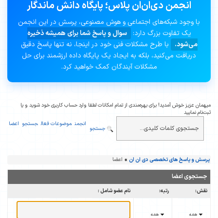
انجمن دی‌ان‌ان پلاس؛ پایگاه دانش ماندگار
با وجود شبکه‌های اجتماعی و هوش مصنوعی، پرسش در این انجمن
یک تفاوت بزرگ دارد:
سوال و پاسخ شما برای همیشه ذخیره
می‌شود.
با طرح مشکلات فنی خود در اینجا، نه تنها پاسخ دقیق
دریافت می‌کنید، بلکه به ایجاد یک پایگاه داده ارزشمند برای حل
مشکلات آیندگان کمک خواهید کرد.
میهمان عزیز خوش آمدید! برای بهره‌مندی از تمام امکانات لطفا وارد حساب کاربری خود شوید و یا
ثبت‌نام نمایید
انجمن
موضوعات فعال
جستجو
اعضا
جستجو
پرسش و پاسخ های تخصصی دی ان ان
»
اعضا
جستجوی اعضا
نقش:
رتبه:
نام عضو شامل :
همه
همه