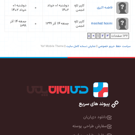
کاربر تازه
دوشنبه 01 خرداد
دوشنبه 01
فاطمه اکبری
0
انجمن
1402
خرداد 1402
کاربر تازه
جمعه 14 آذر
mashod hosini
جمعه 14 آذر 1399
0
انجمن
1399
132 صفحات
3
2
1
>
»
سیاست حفظ حریم خصوصی
|
نمایش نسخه کامل سایت
|
Yaf Mobile Theme
پیوند های سریع
دانلود دی‌ان‌ان
سفارش طراحی پوسته