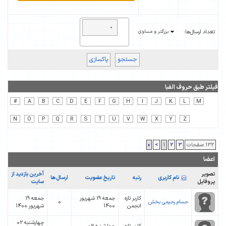
تعداد ارسال‌ها:
بزرگتر و مساوی
فیلتر طبق حروف الفبا
#
A
B
C
D
E
F
G
H
I
J
K
L
M
N
O
P
Q
R
S
T
U
V
W
X
Y
Z
132 صفحات
3
2
1
>
»
اعضا
تصویر
آخرین بازدید از
رتبه
تاریخ عضویت
ارسال‌ها
نام کاربری
پروفایل
سایت
کاربر تازه
جمعه 19 شهریور
جمعه 19
حسام رحیمی بخش
0
انجمن
1400
شهریور 1400
چهارشنبه 02