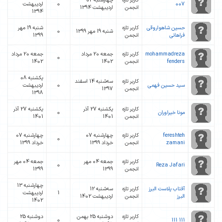
کاربر تازه
چهارشنبه 02
007
0
ارديبهشت
انجمن
ارديبهشت 1394
1394
حسین شاهواروقی
کاربر تازه
شنبه 19 مهر
شنبه 19 مهر 1399
0
فراهانی
انجمن
1399
mohammadreza
کاربر تازه
جمعه 20 مرداد
جمعه 20 مرداد
0
fenders
انجمن
1402
1402
یکشنبه 08
کاربر تازه
ﺳﻪشنبه 14 اسفند
سید حسین فهمی
0
ارديبهشت
انجمن
1397
1398
کاربر تازه
یکشنبه 27 آذر
یکشنبه 27 آذر
مونا خیراوران
0
انجمن
1401
1401
fereshteh
کاربر تازه
چهارشنبه 07
چهارشنبه 07
0
zamani
انجمن
خرداد 1399
خرداد 1399
کاربر تازه
جمعه 04 مهر
جمعه 04 مهر
0
Reza Jafari
انجمن
1399
1399
چهارشنبه 13
آفتاب پلاست البرز
کاربر تازه
ﺳﻪشنبه 12
1
ارديبهشت
البرز
انجمن
ارديبهشت 1402
1402
کاربر تازه
دوشنبه 25 بهمن
دوشنبه 25
0
111 111