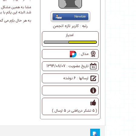
شد.البته این یکم با
به هر حال بازم می گم هدف شرح این موضوع بود ن
رتبه :
کاربر تازه انجمن
امتیاز
طبیعی
مدال :
تاریخ عضویت :
1394/08/07
ارسالها : 6 نوشته
( 5 تشکر دریافتی در 5 ارسال )