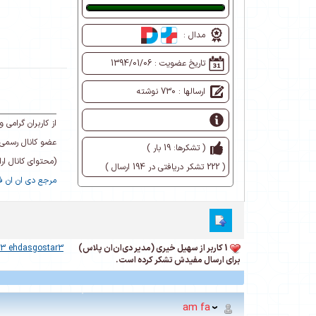
عالی
مدال :
تاریخ عضویت :
1394/01/06
ارسالها : 730 نوشته
از کاربران گرام
عضو کانال رسمی 
( تشکرها: 19 بار )
(محتوای کانال ا
( 222 تشکر دریافتی در 194 ارسال )
مرجع دی ان ان فا
1 کاربر از سهیل خیری (مدیر دی‌ان‌ان پلاس)
r3 ehdasgostar3
برای ارسال مفیدش تشکر کرده است.
am fa