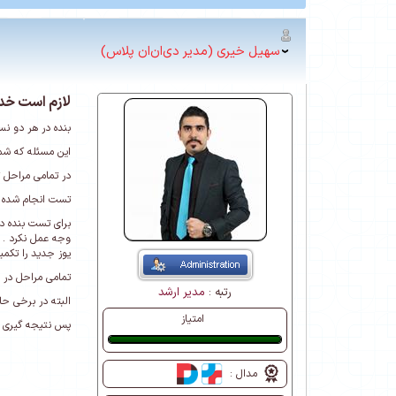
سهیل خیری (مدیر دی‌ان‌ان پلاس)
لازم است خدم
بنده در هر دو ن
این مسئله که شم
در تمامی مراحل 
تست انجام شده ب
برای تست بنده د
وجه عمل نکرد . 
یوز جدید را تکمی
تمامی مراحل در 
رتبه :
مدیر ارشد
البته در برخی ح
امتیاز
پس نتیجه گیری ا
عالی
مدال :