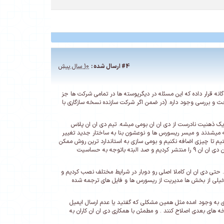
#4
ارسال شده :
10 سال پیش
ته پورتو اگر دقت کنید برای نسخه 7 و 8 هر کدام تمپلیت جدا گانه قرار داده که این مسئله در دیگرپوسته ها در تمامی شرکت ها جز
 به درستی تملپیت بارگذاری نشود جای بحث و بررسی وجود داره. (در ضمن اگر شرکت سازنده نسخه سازگاری با
ک ذهنیت نادرست از دی ان ان بومی میشه. تیم دی ان ان پلاس
ت گذاشت چرا که 90% ترجمه ها کلا باید از نو ترجمه میشدند و میسر ریسورس ها و نوعشون بنا به ساختار جدید تغییر
م تا چیزی اضافه نکنیم و بومی سازی به استاندارد ترین روش ممکن
وحداقل تغییرات ممکن(کاهش مشکلات احتمالی مخصوص نسخه بومی) و اولین تیم و شرکتی بودیم که درایران دی ان ان 9 را منتشر کردیم و صد البته باتوجه به حساسیت
. حتی دی ان ان کاملا اصلی رو دوبار در شرایط مختلف نصب کردیم و
خیلی از بخش ها مدیریت از ریسورس ها و فایل های ترجمه شده
 باگ های بسیاری به وجود امده مثل همین مشکلی که گفتید یا عدم ارسال ایمیل
سخه های بعدی اصلاح کنند . و مطمئن با همکاری دی ان ان کاران به