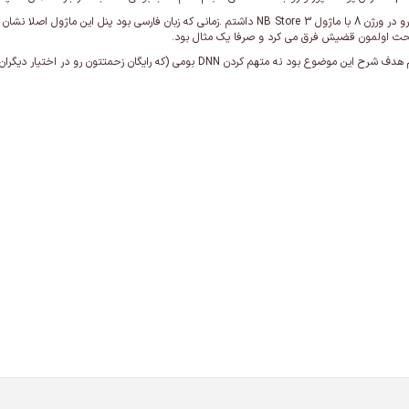
مشا به همین مشکل رو در ورژن 8 با ماژول NB Store 3 داشتم .زمانی که زبان فارسی
 بحث اولمون قضیش فرق می کرد و صرفا یک مثال بود.
ه متهم کردن DNN بومی (که رایگان زحمتتون رو در اختیار دیگران قرار می دید) و یا DNN اصلی.