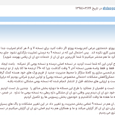
ehdasgo
در تاریخ 1398/03/26
در مسئله پوسته پورتو خدمتتون عرض کنم پوس
شرکت مندیپس چنین کاری نکرده اند . پس احتمال این که در نسخه 9
رد ما هم منتشر میکنیم تا شما کاربرعزیر دی ان ان از خدمات دی ان ان پلاس بهرمند شوید)
دن این که شما تست کردید در نسخه اصلی درسته و نسخه بومی کار نمیکنه . باعث ایجاد ی
هفته ها و ماه ها فقط و فقط واسه همین نسخه آخر 9 وق
م شمسی سازی رو کاملا سازگار با محیط مدیریت جدید از فریم ورک های خود هسته کمک گرفتی
 و ارزیابی های مختلف قبل از انتشار انجام شده که نسخه بومی مشکلی نداشته باشه .
 تست و اطمیان از عملکرد با طرح این مسئله ما دوباره بخش مذکور را چندین بار تست کردیم 
خود دی ان ان دیدم پس وقتی دی ان ان مشکلی داره ربطی به نسخه بومی ما نداره . در ضمن 
 ما هفته ها وقت گذاشتیم و خودمون بخش ریسورس ها رو تکمیل کردیم.
نکته اخر : دی ان ان هم در نسخه 9 تمامی بخش مدیریت رو تغییر داد در این تغییر مشکلات و
کاربران دی ان ان کار گزارش میکند و ما و همکاران هم به تیم اصلی دی ان ان گزارش میکنیم در ن
ری می رسیم .