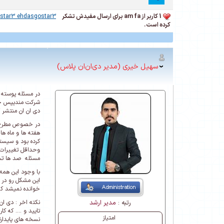
1 کاربر از am fa برای ارسال مفیدش تشکر
star3 ehdasgostar3
کرده است.
سهیل خیری (مدیر دی‌ان‌ان پلاس)
دی ان ان منتشر ک
در خصوص مطرح کر
کرده بود و سیست
مسئله صد ها تست
با وجود این همه
این مشکل رو در 
خوانده نمیشد که
رتبه :
مدیر ارشد
تایید و .... که 
امتیاز
نسخه های پایدارت