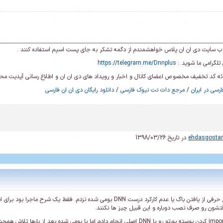
ی وب سایت دی ان ان پلاس خواهشمندم از دگمه تشکر به جای پست اسپم استفاده کنند .
تلگرامی ما شوید :
https://telegram.me/Dnnplus
رائه کد تخفیف مخصوص اعضای کانال و اخبار و رویداد های دی ان ان و اطلاع رسانی آپدیت م
رسی در ایران
/
مرجع دات نت نیوک فارسی
/
دانلود رایگان دی ان ان فارسی
ehdasgosta
در تاریخ 1398/03/26
دوست عزیز بنده هیچ حرفی از یافتن باگ یا عدم کارکرد درست DNN بومی شده 
شون رو صرف نصب دوباره و این قبیل چیز ها نکنند.