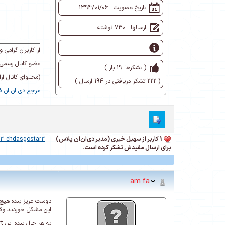
تاریخ عضویت :
1394/01/06
ارسالها : 730 نوشته
از کاربران گرام
عضو کانال رسمی 
( تشکرها: 19 بار )
(محتوای کانال ا
( 222 تشکر دریافتی در 194 ارسال )
مرجع دی ان ان فا
1 کاربر از سهیل خیری (مدیر دی‌ان‌ان پلاس)
r3 ehdasgostar3
برای ارسال مفیدش تشکر کرده است.
am fa
این مشکل خوردند وقت
به هر حال ینده این import کردن پوسته پورتو رو با DNN اصلی انجام دادم اما با بومی شده بعد از بارها تلاش همچنان نتیجه ایی رو نگرفتم.