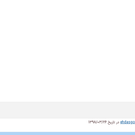
ehdasgo
در تاریخ 1398/03/26