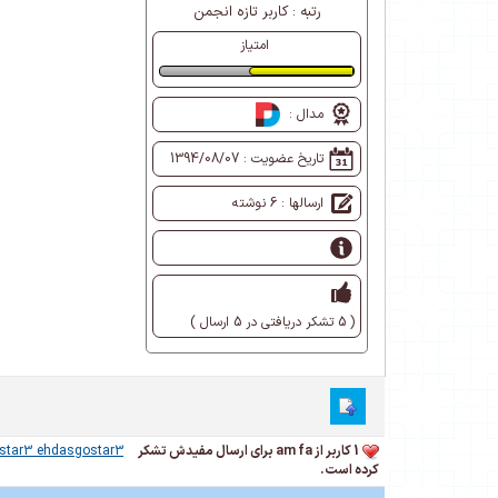
رتبه :
کاربر تازه انجمن
امتیاز
طبیعی
مدال :
تاریخ عضویت :
1394/08/07
ارسالها : 6 نوشته
( 5 تشکر دریافتی در 5 ارسال )
1 کاربر از am fa برای ارسال مفیدش تشکر
star3 ehdasgostar3
کرده است.