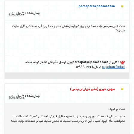
parsaparsa paaaaaaaaa
ارسال شده :
7 سال پیش
سلام فایل مپ من پاک شده پ جوری دوباره درستش کنم و کجا باید قرار بدهمش فایل سایت
مپ رو؟
1 کاربر از parsaparsa paaaaaaaaa برای ارسال مفیدش تشکر کرده است.
sepahan foolad
در تاریخ 1398/01/21
سهیل خیری (مدیر دی‌ان‌ان پلاس)
ارسال شده :
7 سال پیش
سلام و درود .
سایت مپ ای که هسته دی ان ان میسازه به صورت فایل فیزیکی نیستش که پاک شده باشه یا
بخواهید جای اپلود کنید . این فایل برحسب تنظیمات بخش سایت مپ و صفحات تولید میشه