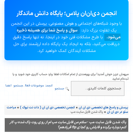
انجمن دی‌ان‌ان پلاس؛ پایگاه دانش ماندگار
با وجود شبکه‌های اجتماعی و هوش مصنوعی، پرسش در این انجمن
یک تفاوت بزرگ دارد:
سوال و پاسخ شما برای همیشه ذخیره
می‌شود.
با طرح مشکلات فنی خود در اینجا، نه تنها پاسخ دقیق
دریافت می‌کنید، بلکه به ایجاد یک پایگاه داده ارزشمند برای حل
مشکلات آیندگان کمک خواهید کرد.
میهمان عزیز خوش آمدید! برای بهره‌مندی از تمام امکانات لطفا وارد حساب کاربری خود شوید و یا
ثبت‌نام نمایید
انجمن
موضوعات فعال
جستجو
اعضا
جستجو
پرسش و پاسخ های تخصصی دی ان ان
»
انجمن تخصصی دی ان ان ( دات نت نیوک )
»
مباحث
سئو در دی ان ان
»
پاک شدن فایل سایت مپ
پاک شدن فایل سایت مپ -
سلام من فایل سایت مپ ام از رو ی روت پاک شده پ کار
کنم دوباره برگرده و فایلش رو کجا ی ftp قررادهم؟