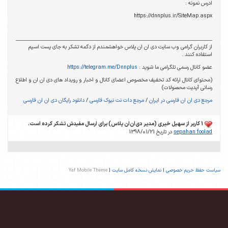
ادرس نمونه :
https://dnnplus.ir/SiteMap.aspx
از کاربران گرامی وب سایت دی ان ان پلاس خواهشمندم از دگمه تشکر به جای پست اسپم
استفاده کنند .
عضو کانال رسمی تلگرامی ما شوید :
https://telegram.me/Dnnplus
(محتوای کانال ارائه کد تخفیف مخصوص اعضای کانال و اخبار و رویداد های دی ان ان و اطلاع
رسانی آپدیت محصولات)
مرجع دی ان ان فارسی در ایران
/
مرجع دات نت نیوک فارسی
/
دانلود رایگان دی ان ان فارسی
1 کاربر از سهیل خیری (مدیر دی‌ان‌ان پلاس) برای ارسال مفیدش تشکر کرده است.
sepahan foolad
در تاریخ 1398/01/21
سیاست حفظ حریم خصوصی
|
نمایش نسخه کامل سایت
|
Yaf Mobile Theme