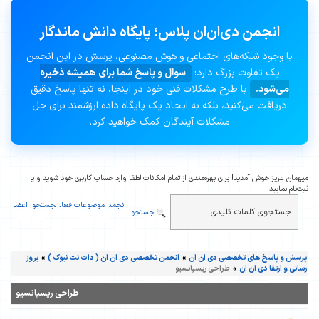
انجمن دی‌ان‌ان پلاس؛ پایگاه دانش ماندگار
با وجود شبکه‌های اجتماعی و هوش مصنوعی، پرسش در این انجمن
یک تفاوت بزرگ دارد:
سوال و پاسخ شما برای همیشه ذخیره
می‌شود.
با طرح مشکلات فنی خود در اینجا، نه تنها پاسخ دقیق
دریافت می‌کنید، بلکه به ایجاد یک پایگاه داده ارزشمند برای حل
مشکلات آیندگان کمک خواهید کرد.
میهمان عزیز خوش آمدید! برای بهره‌مندی از تمام امکانات لطفا وارد حساب کاربری خود شوید و یا
ثبت‌نام نمایید
انجمن
موضوعات فعال
جستجو
اعضا
جستجو
پرسش و پاسخ های تخصصی دی ان ان
»
انجمن تخصصی دی ان ان ( دات نت نیوک )
»
بروز
رسانی و ارتقا دی ان ان
»
طراحی ریسپانسیو
طراحی ریسپانسیو