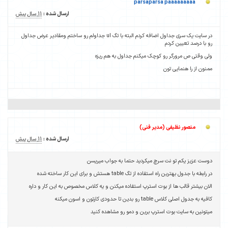
parsaparsa paaaaaaaaa
ارسال شده :
11 سال پیش
در سایت یک سری جداول اضافه کردم البته با تگ ul جداولم رو ساختم ومقادیر عرض جداول
رو با درصد تعیین کردم
ولی وقتی ص مرورگر رو کوچک میکنم جداول به هم ریزه
ممنون از را هنمایی تون
منصور نظیفی (مدیر فنی)
ارسال شده :
11 سال پیش
دوست عزیز یکم تو نت سرچ میکردید حتما به جواب میریسن
در رابطه با جدول بهترین راه استفاده از تگ table هستش و برای این کار ساخته شده
الان بیشتر قالب ها از بوت استرپ استفاده میکنن و یه کلاس مخصوص به این کار و داره
کافیه به جدول اصلی کلاس table رو بدین تا حدودی کارتون و اسون میکنه
میتونین به سایت بوت استرپ برین و دمو رو مشاهده کنید