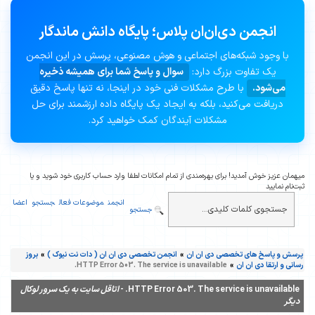
انجمن دی‌ان‌ان پلاس؛ پایگاه دانش ماندگار
با وجود شبکه‌های اجتماعی و هوش مصنوعی، پرسش در این انجمن
یک تفاوت بزرگ دارد:
سوال و پاسخ شما برای همیشه ذخیره
می‌شود.
با طرح مشکلات فنی خود در اینجا، نه تنها پاسخ دقیق
دریافت می‌کنید، بلکه به ایجاد یک پایگاه داده ارزشمند برای حل
مشکلات آیندگان کمک خواهید کرد.
میهمان عزیز خوش آمدید! برای بهره‌مندی از تمام امکانات لطفا وارد حساب کاربری خود شوید و یا
ثبت‌نام نمایید
انجمن
موضوعات فعال
جستجو
اعضا
جستجو
پرسش و پاسخ های تخصصی دی ان ان
»
انجمن تخصصی دی ان ان ( دات نت نیوک )
»
بروز
رسانی و ارتقا دی ان ان
»
HTTP Error 503. The service is unavailable.
HTTP Error 503. The service is unavailable. -
اتاقل سایت به یک سرور لوکال
دیگر