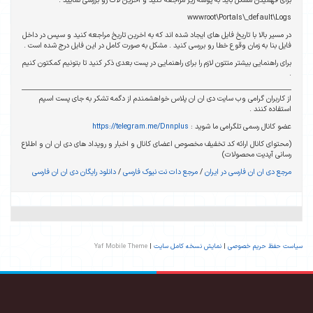
برای فهمیدن مشکل باید به پوشه زیر مراجعه کنید و آخرین لاگ رو بررسی نمایید .
wwwroot\Portals\_default\Logs
در مسیر بالا با تاریخ فایل های ایجاد شده اند که به اخرین تاریخ مراجعه کنید و سپس در داخل
فایل بنا به زمان وقوع خطا رو بررسی کنید . مشکل به صورت کامل در این فایل درج شده است .
برای راهنمایی بیشتر متتون لازم را برای راهنمایی در پست بعدی ذکر کنید تا بتونیم کمکتون کنیم
.
از کاربران گرامی وب سایت دی ان ان پلاس خواهشمندم از دگمه تشکر به جای پست اسپم
استفاده کنند .
عضو کانال رسمی تلگرامی ما شوید :
https://telegram.me/Dnnplus
(محتوای کانال ارائه کد تخفیف مخصوص اعضای کانال و اخبار و رویداد های دی ان ان و اطلاع
رسانی آپدیت محصولات)
مرجع دی ان ان فارسی در ایران
/
مرجع دات نت نیوک فارسی
/
دانلود رایگان دی ان ان فارسی
سیاست حفظ حریم خصوصی
|
نمایش نسخه کامل سایت
|
Yaf Mobile Theme