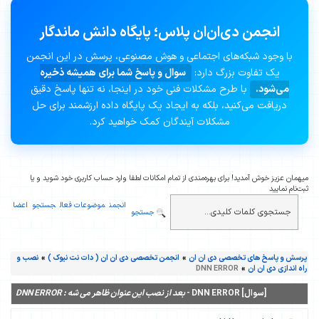
انجمن دی‌ان‌ان پلاس؛ پایگاه دانش ماندگار
با وجود شبکه‌های اجتماعی و هوش مصنوعی، پرسش در این انجمن
یک تفاوت بزرگ دارد:
سوال و پاسخ شما برای همیشه ذخیره
می‌شود.
با طرح مشکلات فنی خود در اینجا، نه تنها پاسخ دقیق
دریافت می‌کنید، بلکه به ایجاد یک پایگاه داده ارزشمند برای حل
مشکلات آیندگان کمک خواهید کرد.
میهمان عزیز خوش آمدید! برای بهره‌مندی از تمام امکانات لطفا وارد حساب کاربری خود شوید و یا
ثبت‌نام نمایید
انجمن
موضوعات فعال
جستجو
اعضا
جستجو
پرسش و پاسخ های تخصصی دی ان ان
»
انجمن تخصصی دی ان ان ( دات نت نیوک )
»
نصب و
راه اندازی دی ان ان
»
DNN ERROR
[سوال] DNN ERROR -
بعد از نصب این عنوان ظاهر می شه : DNN ERROR