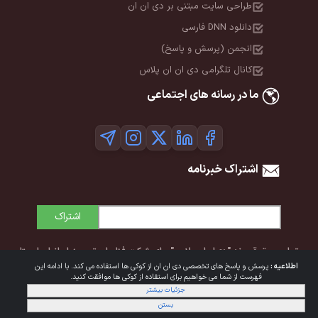
طراحی سایت مبتنی بر دی ان ان
دانلود DNN فارسی
انجمن (پرسش و پاسخ)
کانال تلگرامی دی ان ان پلاس
ما در رسانه های اجتماعی
اشتراک خبرنامه
اشتراک
تمامی حقوق برند "دی‌ان‌ان پلاس" برای شرکت فناوران توسعه ایرانیان ایستا
اطلاعیه :
پرسش و پاسخ های تخصصی دی ان ان از کوکی ها استفاده می کند. با ادامه این
محفوظ است. © 1392-1405
فهرست از شما می خواهیم برای استفاده از کوکی ها موافقت کنید.
جزئیات بیشتر
شرایط استفاده
|
حریم خصوصی
بستن