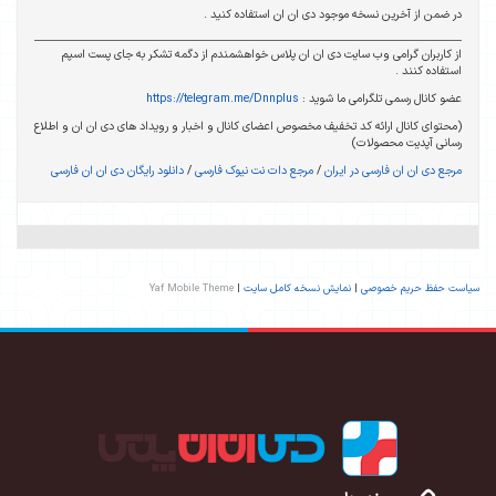
در ضمن از آخرین نسخه موجود دی ان ان استفاده کنید .
از کاربران گرامی وب سایت دی ان ان پلاس خواهشمندم از دگمه تشکر به جای پست اسپم
استفاده کنند .
عضو کانال رسمی تلگرامی ما شوید :
https://telegram.me/Dnnplus
(محتوای کانال ارائه کد تخفیف مخصوص اعضای کانال و اخبار و رویداد های دی ان ان و اطلاع
رسانی آپدیت محصولات)
مرجع دی ان ان فارسی در ایران
/
مرجع دات نت نیوک فارسی
/
دانلود رایگان دی ان ان فارسی
سیاست حفظ حریم خصوصی
|
نمایش نسخه کامل سایت
|
Yaf Mobile Theme