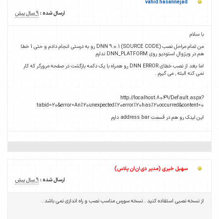
vahid hasannejad
ارسال شده :
9 سال پیش
با سلام
من تمام مراحل نصب (DNN 9.0.1 (SOURCE CODE رو به درستی انجام دادم و حتی 1 خطا
هم در ویژوال استودیو روی DNN_PLATFORM ندارم
اما بعد از نصب خطای DNN ERROR رو همراه با یک دکمه بازگشت در صفحه مرورگر که کار
نمی کنه البته , می گیرم .
http://localhost:8049/Default.aspx?
tabid=20&error=An%20unexpected%20error%20has%20occurred&content=0
این لینک رو هم در قسمت address bar دارم
سهیل خیری (مدیر دی‌ان‌ان پلاس)
ارسال شده :
9 سال پیش
از نسخه نصبی استفاده کنید . نسخه سورس مناسب نصب و راه اندازی نمی باشد .