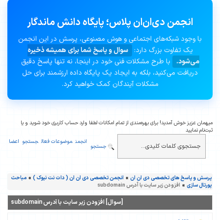
انجمن دی‌ان‌ان پلاس؛ پایگاه دانش ماندگار
با وجود شبکه‌های اجتماعی و هوش مصنوعی، پرسش در این انجمن
یک تفاوت بزرگ دارد:
سوال و پاسخ شما برای همیشه ذخیره
می‌شود.
با طرح مشکلات فنی خود در اینجا، نه تنها پاسخ دقیق
دریافت می‌کنید، بلکه به ایجاد یک پایگاه داده ارزشمند برای حل
مشکلات آیندگان کمک خواهید کرد.
میهمان عزیز خوش آمدید! برای بهره‌مندی از تمام امکانات لطفا وارد حساب کاربری خود شوید و یا
ثبت‌نام نمایید
انجمن
موضوعات فعال
جستجو
اعضا
جستجو
پرسش و پاسخ های تخصصی دی ان ان
»
انجمن تخصصی دی ان ان ( دات نت نیوک )
»
مباحث
پورتال سازی
»
افزودن زیر سایت با آدرس subdomain
[سوال] افزودن زیر سایت با آدرس subdomain