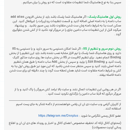
سپس بنا به نوع هاستینگ شما تنظیمات متفاوت است که دو روش را بیان میکنیم .
روش اول هاستینگ پلسک :
اگر هاستینگ شما پلسک باشد باید از بخش افزودن add alias
ساب دامنه را به دامنه اصلی اضافه کنید و قسمت تنظیمات ریداریرکت را غیرفعال کنید. این
ممکن است بنا به شرایط دامنه زمان ست شدن متفاوت باشد پس صبور باشید . و پیشنهاد
میگردد قبل از این تنظیمات ساب دامین جاری را در مرورگر لود نکنید تا از کش شدن جلوگیری
گردد .
روش دوم سرور و تنظیم از IIS :
اگر شما امکان دسترسی به سرور دارید و یا دسترسی به IIS
دارید و روی هاستینگ شما پلسک یا نرم افزار مشابه نصب نشده باشد باید این تنظیم را از بخش
Binding انجام دهید. برای تنظیم کافیست در IIS در بخش سایت ها روی سایت مذکور کلیک
راست کنید و Edit Binding را بزنید و سپس از بخش Add ساب دامنه را طبق همان تنظیم
دامنه اصلی بایند کنید و سپس متنظر ست شدن باشید که این مورد نیز طبق روش اول بنا به
کش و شرایط دامنه متفاوت است شاید همان لحظه ست گردد یا چند دقیقه ای برای ست شدن
دامنه فاصله بیفتد .
اگر در هر روشی این تنظیمات اعمال نشد و سایت بالا نیامد کش مرورگر را پاک کنید و یا از
مرورگر دیگری که قبلا ساب دامین را بارگذاری نکردید تست کنید .
از کاربران گرامی وب سایت دی ان ان پلاس خواهشمندم از دگمه تشکر به جای پست اسپم
استفاده کنند .
عضو کانال رسمی تلگرامی ما شوید :
https://telegram.me/Dnnplus
(محتوای کانال ارائه کد تخفیف مخصوص اعضای کانال و اخبار و رویداد های دی ان ان و اطلاع
رسانی آپدیت محصولات)