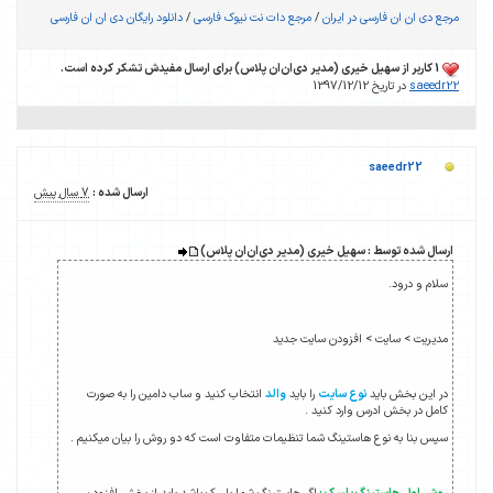
مرجع دی ان ان فارسی در ایران
/
مرجع دات نت نیوک فارسی
/
دانلود رایگان دی ان ان فارسی
1 کاربر از سهیل خیری (مدیر دی‌ان‌ان پلاس) برای ارسال مفیدش تشکر کرده است.
saeedr22
در تاریخ 1397/12/12
saeedr22
ارسال شده :
7 سال پیش
ارسال شده توسط : سهیل خیری (مدیر دی‌ان‌ان پلاس)
سلام و درود.
مدیریت > سایت > افزودن سایت جدید
در این بخش باید
نوع سایت
را باید
والد
انتخاب کنید و ساب دامین را به صورت
کامل در بخش ادرس وارد کنید .
سپس بنا به نوع هاستینگ شما تنظیمات متفاوت است که دو روش را بیان میکنیم .