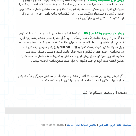
روش اول هاستینگ پلسک :
اگر هاستینگ شما پلسک باشد باید از بخش افزودن
add alias ساب دامنه را به دامنه اصلی اضافه کنید و قسمت تنظیمات ریداریرکت را
غیرفعال کنید. این ممکن است بنا به شرایط دامنه زمان ست شدن متفاوت باشد پس
صبور باشید . و پیشنهاد میگردد قبل از این تنظیمات ساب دامین جاری را در مرورگر
لود نکنید تا از کش شدن جلوگیری گردد .
روش دوم سرور و تنظیم از IIS :
اگر شما امکان دسترسی به سرور دارید و یا دسترسی
به IIS دارید و روی هاستینگ شما پلسک یا نرم افزار مشابه نصب نشده باشد باید این
تنظیم را از بخش Binding انجام دهید. برای تنظیم کافیست در IIS در بخش سایت ها
روی سایت مذکور کلیک راست کنید و Edit Binding را بزنید و سپس از بخش Add
ساب دامنه را طبق همان تنظیم دامنه اصلی بایند کنید و سپس متنظر ست شدن
باشید که این مورد نیز طبق روش اول بنا به کش و شرایط دامنه متفاوت است شاید
همان لحظه ست گردد یا چند دقیقه ای برای ست شدن دامنه فاصله بیفتد .
اگر در هر روشی این تنظیمات اعمال نشد و سایت بالا نیامد کش مرورگر را پاک کنید و
یا از مرورگر دیگری که قبلا ساب دامین را بارگذاری نکردید تست کنید .
ممنونم از پاسختون مشکلم حل شد
سیاست حفظ حریم خصوصی
|
نمایش نسخه کامل سایت
|
Yaf Mobile Theme