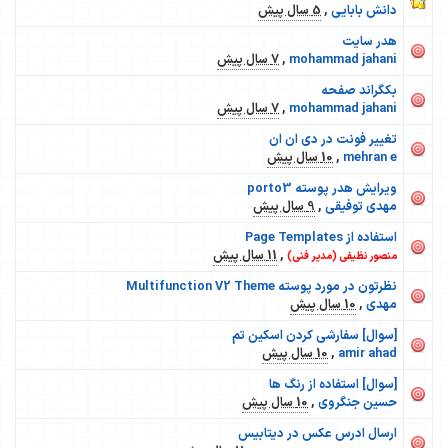
دانش بابایی
,
5 سال پیش
هدر سایت
mohammad jahani
,
7 سال پیش
بکگراند صفحه
mohammad jahani
,
7 سال پیش
تغییر فونت در دی ان ان
mehran e
,
10 سال پیش
ویرایش هدر پوسته porto3
مهدی توفیقی
,
9 سال پیش
استفاده از Page Templates
,
11 سال پیش
منصور نظیفی (مدیر فنی)
نظرتون در مورد پوسته Multifunction V2 Theme
مهدی
,
10 سال پیش
[سوال] سفارشی کردن اسکین تم
amir ahad
,
10 سال پیش
[سوال] استفاده از رنگ ها
حسین جنگروی
,
10 سال پیش
ارسال ادرس عکس در دیتابیس