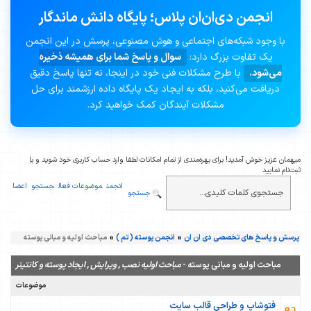
انجمن دی‌ان‌ان پلاس؛ پایگاه دانش ماندگار
با وجود شبکه‌های اجتماعی و هوش مصنوعی، پرسش در این انجمن
یک تفاوت بزرگ دارد:
سوال و پاسخ شما برای همیشه ذخیره
می‌شود.
با طرح مشکلات فنی خود در اینجا، نه تنها پاسخ دقیق
دریافت می‌کنید، بلکه به ایجاد یک پایگاه داده ارزشمند برای حل
مشکلات آیندگان کمک خواهید کرد.
میهمان عزیز خوش آمدید! برای بهره‌مندی از تمام امکانات لطفا وارد حساب کاربری خود شوید و یا
ثبت‌نام نمایید
انجمن
موضوعات فعال
جستجو
اعضا
جستجو
پرسش و پاسخ های تخصصی دی ان ان
»
انجمن پوسته ( تم )
»
مباحث اولیه و مبانی پوسته
مباحث اولیه و مبانی پوسته -
مباحث اولیه نصب , ویرایش , ایجاد پوسته و کانتینر
موضوعات
فتوشاپ و طراحی قالب سایت