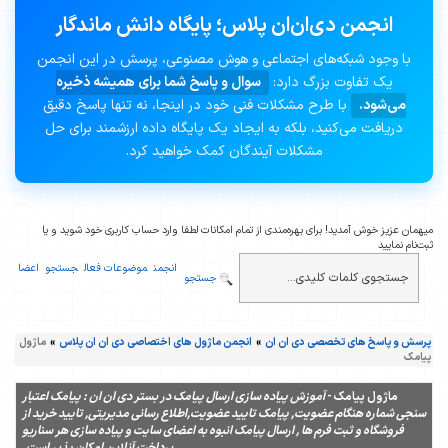
انجمن دی‌ان‌ان پلاس؛ پایگاه دانش ماندگار
با وجود شبکه‌های اجتماعی و هوش مصنوعی، پرسش در این انجمن
یک تفاوت بزرگ دارد:
سوال و پاسخ شما برای همیشه ذخیره
می‌شود.
با طرح مشکلات فنی خود در اینجا، نه تنها پاسخ دقیق
دریافت می‌کنید، بلکه به ایجاد یک پایگاه داده ارزشمند برای حل
مشکلات آیندگان کمک خواهید کرد.
میهمان عزیز خوش آمدید! برای بهره‌مندی از تمام امکانات لطفا وارد حساب کاربری خود شوید و یا
ثبت‌نام نمایید
انجمن
موضوعات فعال
جستجو
اعضا
جستجو
پرسش و پاسخ های تخصصی دی ان ان
»
انجمن ماژول های اختصاصی دی ان ان پلاس
»
ماژول
پیامک
ماژول پیامک -
آموزش پیاده سازی ارسال پیامک در بستر دی ان ان : پیامک اعتبار
سنجی شماره هنگام عضویت, پیامک تایید عضویت,اطلاع رسانی مدیریتی, تایید خرید از
فروشگاه و ثبت فرم ها , ارسال پیامک انبوه به اعضای سایت و پیاده سازی هر سناریو