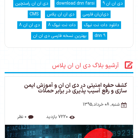
دی ان ان 9
download dnn farsi
دی ان ان راستچین
دی‌ان‌ان فارسی
دی ان ان پلاس
CMS
دانلود دات نت نیوک
دات نت نیوک 8
دی ان ان 8
dnn 9
بهترین نسخه فارسی دی ان ان
آرشیو بلاگ دی ان ان پلاس
کشف حفره امنیتی در دی ان ان و آموزش ایمن
سازی و رفع آسیب پذیری در برابر حملات
شنبه, 08 خرداد,1395
7220 بازدید
0 نظر