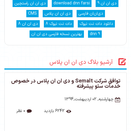
دی ان ان 9
download dnn farsi
دی ان ان راستچین
دی‌ان‌ان فارسی
دی ان ان پلاس
CMS
دانلود دات نت نیوک
دات نت نیوک 8
دی ان ان 8
dnn 9
بهترین نسخه فارسی دی ان ان
آرشیو بلاگ دی ان ان پلاس
توافق شرکت Semalt و دی ان ان پلاس در خصوص
خدمات سئو پیشرفته
چهارشنبه, 02 اردیبهشت,1394
6242 بازدید
0 نظر