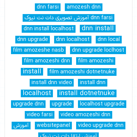
dnn farsi
amozesh dnn
dnn farsi آموزش تصویری دات نت نیوک
dnn install
dnn install localhost
dnn upgrade
dnn localhost
dnn local
film amozeshe nasb
dnn upgrade loclhost
film amozeshi dnn
film amozeshi
install
film amozeshi dotnetnuke
install dnn video
install dnn
localhost
install dotnetnuke
upgrade dnn
upgrade
localhost upgrade
video farsi
video amozeshi dnn
video upgrade dnn
websitepanel
آموزش
آموزش ارتقا دات نت نیوک