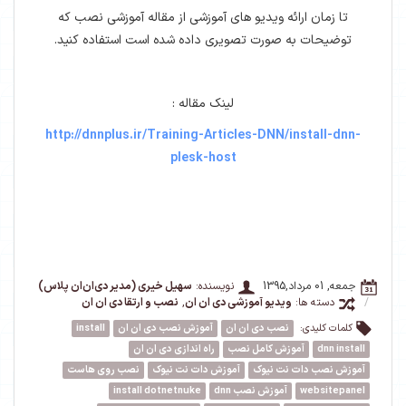
تا زمان ارائه ویدیو های آموزشی از مقاله آموزشی نصب که
توضیحات به صورت تصویری داده شده است استفاده کنید.
لینک مقاله :
http://dnnplus.ir/Training-Articles-DNN/install-dnn-
plesk-host
جمعه, 01 مرداد,1395
نویسنده:
سهیل خیری (مدیر دی‌ان‌ان پلاس)
/
دسته ها:
ویدیو آموزشی دی ان ان
,
نصب و ارتقا دی ان ان
کلمات کلیدی:
نصب دی ان ان
آموزش نصب دی ان ان
install
dnn install
آموزش کامل نصب
راه اندازی دی ان ان
آموزش نصب دات نت نیوک
آموزش دات نت نیوک
نصب روی هاست
websitepanel
آموزش نصب dnn
install dotnetnuke