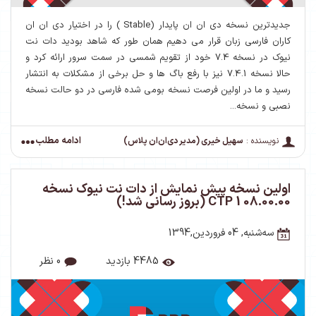
جدیدترین نسخه دی ان ان پایدار (Stable ) را در اختیار دی ان ان
کاران فارسی زبان قرار می دهیم همان طور که شاهد بودید دات نت
نیوک در نسخه 7.4 خود از تقویم شمسی در سمت سرور ارائه کرد و
حالا نسخه 7.4.1 نیز با رفع باگ ها و حل برخی از مشکلات به انتشار
رسید و ما در اولین فرصت نسخه بومی شده فارسی در دو حالت نسخه
نصبی و نسخه...
ادامه مطلب
نویسنده :
سهیل خیری (مدیر دی‌ان‌ان پلاس)
اولین نسخه پیش نمایش از دات نت نیوک نسخه
08.00.00 CTP 1 (بروز رسانی شد!)
ﺳﻪشنبه, 04 فروردین,1394
4485 بازدید
0 نظر