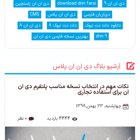
دی ان ان 9
download dnn farsi
دی ان ان راستچین
دی‌ان‌ان فارسی
دی ان ان پلاس
CMS
دانلود دات نت نیوک
دات نت نیوک 8
دی ان ان 8
dnn 9
بهترین نسخه فارسی دی ان ان
آرشیو بلاگ دی ان ان پلاس
نکات مهم در انتخاب نسخه مناسب پلتفرم دی ان
ان برای استفاده تجاری
چهارشنبه, 23 بهمن,1398
4444 بازدید
0 نظر