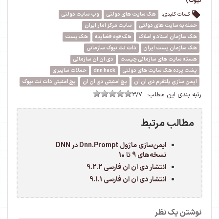
نیوک)
کلمات کلیدی:
هک سایت های دولتی
وب سایت دولتی
حمله به سایت های دولتی
سایت مرکز امار ایران
هک سازمان اسناد و املاک
هک قوه قضاییه
هک پست
هک سازمان پست ایران
دات نت نیوک سازمانی
هسته سایت های سازمانی چیست
دی ان ان سازمانی
پشت پرده هک سایت های دولتی
dnn hack
حملات سایبری
ایمن سازی پلتفرم دی ان ان
پچ امنیتی دی ان ان
پچ امنیتی دات نت نیوک
رتبه بندی این مطلب:
3/7
مطالب مرتبط
ایمن‌سازی ماژول Dnn.Prompt در DNN
نسخه‌های 9 تا 10
انتشار دی ان ان فارسی 9.2.2
انتشار دی ان ان فارسی 9.1.1
نوشتن یک نظر