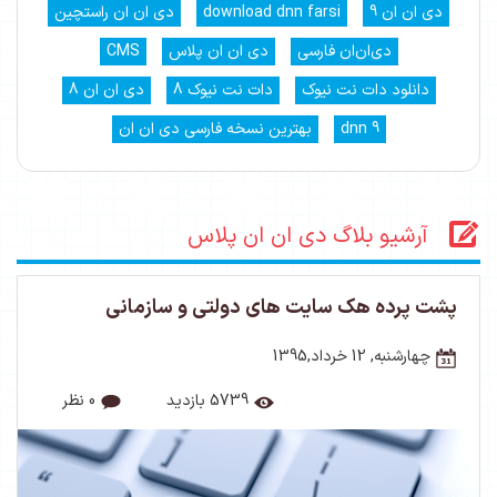
دی ان ان 9
download dnn farsi
دی ان ان راستچین
دی‌ان‌ان فارسی
دی ان ان پلاس
CMS
دانلود دات نت نیوک
دات نت نیوک 8
دی ان ان 8
dnn 9
بهترین نسخه فارسی دی ان ان
آرشیو بلاگ دی ان ان پلاس
پشت پرده هک سایت های دولتی و سازمانی
چهارشنبه, 12 خرداد,1395
5739 بازدید
0 نظر