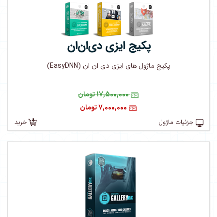
پکیج ماژول های ایزی دی ان ان (EasyDNN)
17,500,000 تومان
7,000,000 تومان
جزئیات ماژول
خرید