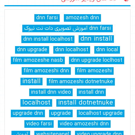
dnn farsi
amozesh dnn
dnn farsi آموزش تصویری دات نت نیوک
dnn install
dnn install localhost
dnn upgrade
dnn localhost
dnn local
film amozeshe nasb
dnn upgrade loclhost
film amozeshi dnn
film amozeshi
install
film amozeshi dotnetnuke
install dnn video
install dnn
localhost
install dotnetnuke
upgrade dnn
upgrade
localhost upgrade
video farsi
video amozeshi dnn
video upgrade dnn
websitepanel
آموزش