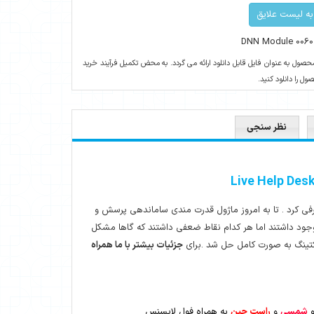
به لیست علایق
DNN Module 0060
حصول به عنوان فایل قابل دانلود ارائه می گردد. به محض تکمیل فرآیند خرید
ل را دانلود کنید.
نظر سنجی
کرد . تا به امروز ماژول قدرت مندی ساماندهی پرسش و
وجود داشتند اما هر کدام نقاط ضعفی داشتند که گاها مشکل
یکتینگ به صورت کامل حل شد .برای
جزئیات بیشتر با ما همراه
شمسی
و
راست چین
به همراه فول لایسنس