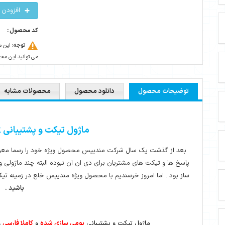
افزودن 
کد محصول :
توجه:
این م
می توانید این محصو
توضیحات محصول
دانلود محصول
محصولات مشابه
ماژول تیکت و پشتیبانی Live Help Des
k
بعد از گذشت یک سال شرکت مندیپس محصول ویژه خود را رسما معرفی 
پاسخ ها و تیکت های مشتریان برای دی ان ان نبوده البته چند ماژولی 
ساز بود . اما امروز خرسندیم با محصول ویژه مندیپس خلع در زمینه ت
باشید .
ماژول تیکت و پشتیبانی
بومی سازی شده
و
کاملا فارسی
و