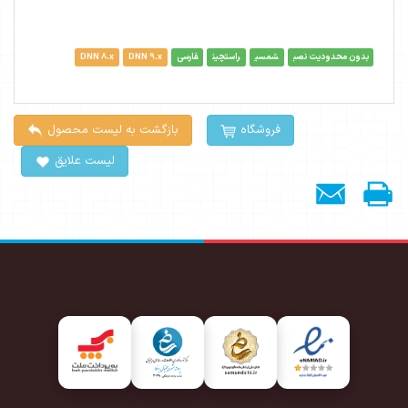
بدون محدودیت نصب
شمسی
راستچین
فارسی
DNN 9.x
DNN 8.x
فروشگاه
بازگشت به لیست محصول
لیست علایق