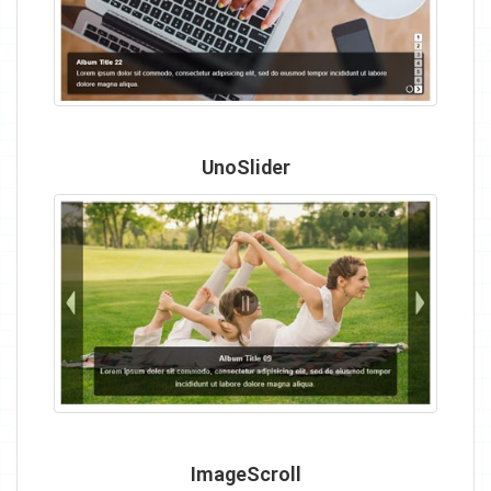
UnoSlider
ImageScroll