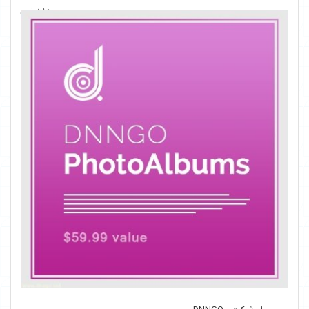
285
بازدید