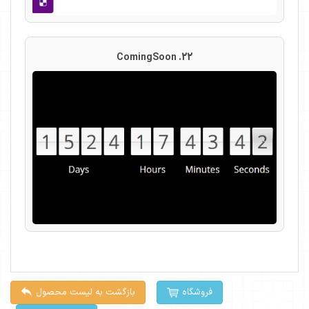
22. ComingSoon
فروشگاه
بازگشت به لیست محصول