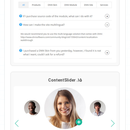
15. ContentSlider