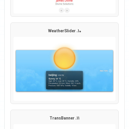
10. WeatherSlider
11. TransBanner