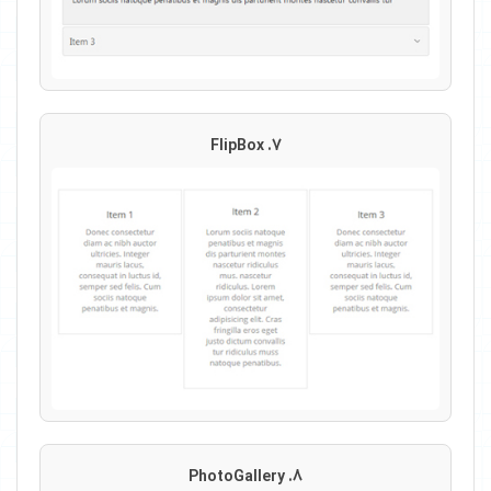
7. FlipBox
8. PhotoGallery