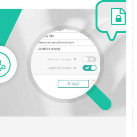
سطوح
دسترسی و
مجوز ها
تنظیم کنید چه
کسی می
تواند
موضوعات
بحث و گفتگو
را ببیند یا
اضافه کند.
مجوزها را می
توان به دسته
ها و
موضوعات
اختصاص
داد.