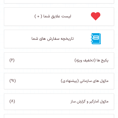
لیست علایق شما ( 0 )
تاریخچه سفارش های شما
(6)
شنهادی)
(91)
از
(8)