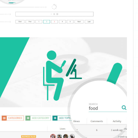
جستجو
تالار گفتمان
تابع
جستجوی
خاص خود
را دارد و
همچنین با
جستجوی
DNN ادغام
می شود