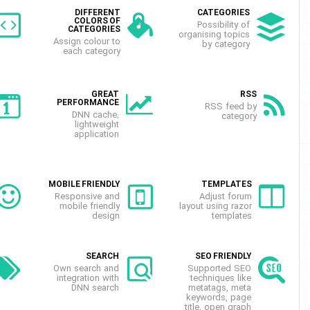
PAGING
DIFFERENT
COLORS OF
Classic or infinite
CATEGORIES
pagination with or
org
Assign colour to
without load more
each category
button
SINGLE PAGE
GREAT
APPLICATION
PERFORMANCE
Enables loading
DNN cache;
categories and
lightweight
topics without
application
page refreshing
FRIENDLY URLs
MOBILE FRIENDLY
Links without
Responsive and
parameters
mobile friendly
lay
design
TAGS
SEARCH
Possibility to add
Own search and
S
tag words for
integration with
better search and
DNN search
m
related topics
k
ti