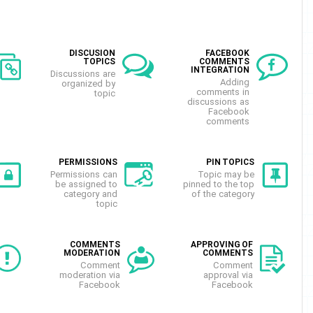
RELATED TOPICS
DISCUSION
TOPICS
Related topics are
Discussions are
displayed in topic
organized by
details
topic
d
LOCKING
PERMISSIONS
Categories and
Permissions can
topics stay visible,
be assigned to
pi
but not contents
category and
topic
NOTIFICATIONS
COMMENTS
MODERATION
Notifications of
Comment
new comments in
moderation via
Facebook Inbox
Facebook