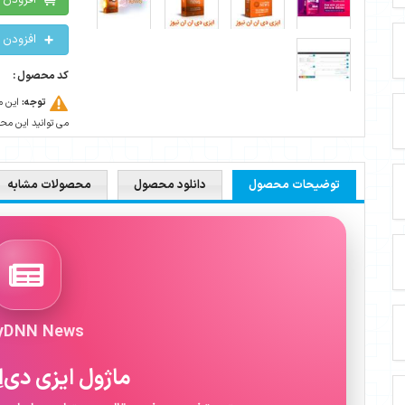
افزودن 
افزودن 
کد محصول :
توجه:
این م
می توانید این محصو
توضیحات محصول
دانلود محصول
محصولات مشابه
yDNN News
ماژول ایزی دی‌اِن