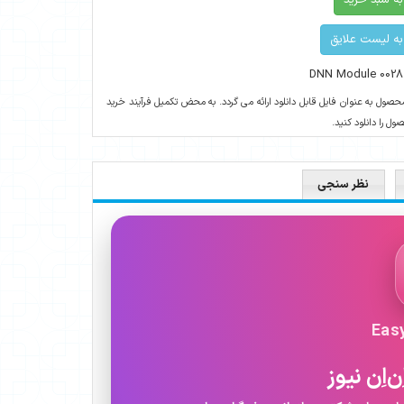
به سبد خرید
به لیست علایق
DNN Module 0028
حصول به عنوان فایل قابل دانلود ارائه می گردد. به محض تکمیل فرآیند خرید
ل را دانلود کنید.
نظر سنجی
Eas
‌اِن نیوز