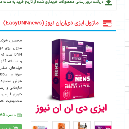
دریافت بروز رسانی محصولات خریداری شده از تاریخ خرید به مدت دو
ماژول ایزی دی‌اِن‌اِن نیوز (EasyDNNnews)
محصول شرکت : NNsolutions
ماژول ایزی دی
DNN است ک
و سامانه آگه
فیلدهای سفار
حرفه‌ای، امکان
هوش مصنوعی، ا
سازمانی و رسان
کاربری فارسی
محدودیت تعداد 
3,750,000 تومان